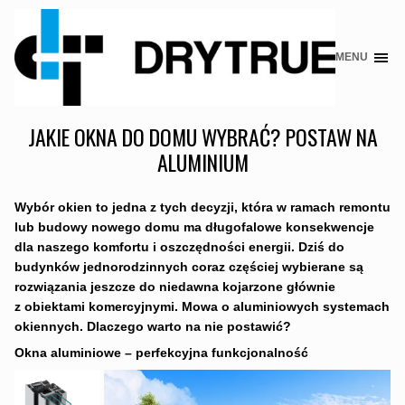
MENU
Skip
to
content
JAKIE OKNA DO DOMU WYBRAĆ? POSTAW NA
ALUMINIUM
Wybór okien to jedna z tych decyzji, która w ramach remontu
lub budowy nowego domu ma długofalowe konsekwencje
dla naszego komfortu i oszczędności energii. Dziś do
budynków jednorodzinnych coraz częściej wybierane są
rozwiązania jeszcze do niedawna kojarzone głównie
z obiektami komercyjnymi. Mowa o aluminiowych systemach
okiennych. Dlaczego warto na nie postawić?
Okna aluminiowe – perfekcyjna funkcjonalność