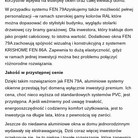
korzystnie wpływa na estetykę okien oraz całej elewacji domu.
W przypadku systemu FEN 79Azyskujemy także możliwość pełnej
personalizacji –w ramach szerokiej gamy kolorów RAL które
można dopasować do stylistyki budynku, wyglądu stolarki
drzwiowej czy bramy garażowej. Dla inwestora, który traktuje dom
jako projekt całościowy, to istotna wartość. Dodatkowo okna FEN
79A zachowują spójność wizualną i konstrukcyjną z systemem
KRISHOME FEN 86A. Zapewnia to dużą elastyczność, gdyż
w ramach jednej inwestycji można bez problemu połączyć
różnorodne rozwiązania.
Jakość w przystępnej cenie
Dzięki takim rozwiązaniom jak FEN 79A, aluminiowe systemy
okienne przestają być domeną wyłącznie inwestycji premium. Ich
cena, choć nieco wyższa od standardowych systemów PVC, jest
przystępna. A jeśli weźmiemy pod uwagę trwałość,
energooszczędność i codzienny komfort użytkowania, jest to
inwestycja na długie lata, która z pewnością się zwróci.
Jeszcze do niedawna aluminiowe okna w domu jednorodzinnym
wydawały się ekstrawagancją. Dziś coraz więcej inwestorów
przekonuje się, że to piękne i trwałe rozwiązanie, które zapewnia