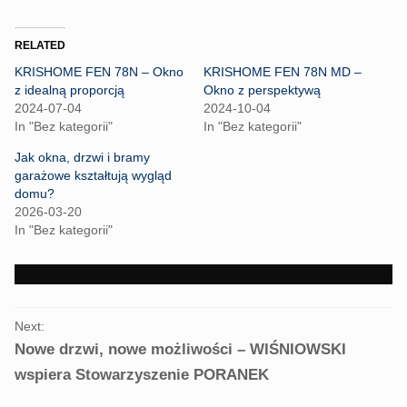
c
c
k
k
t
t
o
o
RELATED
s
s
h
h
KRISHOME FEN 78N – Okno
KRISHOME FEN 78N MD –
a
a
r
r
z idealną proporcją
Okno z perspektywą
e
e
2024-07-04
2024-10-04
o
o
n
n
In "Bez kategorii"
In "Bez kategorii"
T
F
w
a
Jak okna, drzwi i bramy
i
c
t
e
garażowe kształtują wygląd
t
b
domu?
e
o
r
o
2026-03-20
(
k
In "Bez kategorii"
O
(
p
O
e
p
n
e
s
n
i
s
n
i
PORTFOLIO
n
n
e
n
Next:
NAVIGATION
w
e
Nowe drzwi, nowe możliwości – WIŚNIOWSKI
w
w
i
w
wspiera Stowarzyszenie PORANEK
n
i
d
n
o
d