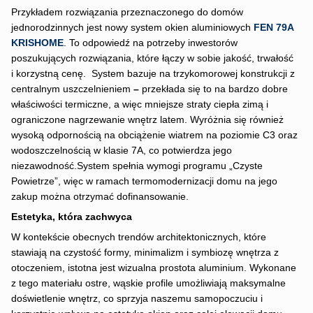
Przykładem rozwiązania przeznaczonego do domów
jednorodzinnych jest nowy system okien aluminiowych
FEN 79A
KRISHOME
. To odpowiedź na potrzeby inwestorów
poszukujących rozwiązania, które łączy w sobie jakość, trwałość
i korzystną cenę. System bazuje na trzykomorowej konstrukcji z
centralnym uszczelnieniem
–
przekłada się to na bardzo dobre
właściwości termiczne, a więc mniejsze straty ciepła zimą i
ograniczone nagrzewanie wnętrz latem. Wyróżnia się również
wysoką odpornością na obciążenie wiatrem na poziomie C3 oraz
wodoszczelnością w klasie 7A, co potwierdza jego
niezawodność.System spełnia wymogi programu „Czyste
Powietrze”, więc w ramach termomodernizacji domu na jego
zakup można otrzymać dofinansowanie.
Estetyka, która zachwyca
W kontekście obecnych trendów architektonicznych, które
stawiają na czystość formy, minimalizm i symbiozę wnętrza z
otoczeniem, istotna jest wizualna prostota aluminium. Wykonane
z tego materiału ostre, wąskie profile umożliwiają maksymalne
doświetlenie wnętrz, co sprzyja naszemu samopoczuciu i