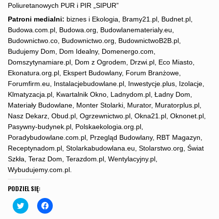
Poliuretanowych PUR i PIR „SIPUR”
Patroni medialni:
biznes i Ekologia, Bramy21.pl, Budnet.pl,
Budowa.com.pl, Budowa.org, Budowlanematerialy.eu,
Budownictwo.co, Budownictwo.org, BudownictwoB2B.pl,
Budujemy Dom, Dom Idealny, Domenergo.com,
Domszytynamiare.pl, Dom z Ogrodem, Drzwi.pl, Eco Miasto,
Ekonatura.org.pl, Ekspert Budowlany, Forum Branżowe,
Forumfirm.eu, Instalacjebudowlane.pl, Inwestycje.plus, Izolacje,
Klmatyzacja.pl, Kwartalnik Okno, Ladnydom.pl, Ładny Dom,
Materiały Budowlane, Monter Stolarki, Murator, Muratorplus.pl,
Nasz Dekarz, Obud.pl, Ogrzewnictwo.pl, Okna21.pl, Oknonet.pl,
Pasywny-budynek.pl, Polskaekologia.org.pl,
Poradybudowlane.com.pl, Przegląd Budowlany, RBT Magazyn,
Receptynadom.pl, Stolarkabudowlana.eu, Stolarstwo.org, Świat
Szkła, Teraz Dom, Terazdom.pl, Wentylacyjny.pl,
Wybudujemy.com.pl.
PODZIEL SIĘ:
C
C
l
l
i
i