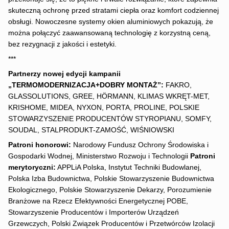
skuteczną ochronę przed stratami ciepła oraz komfort codziennej
obsługi. Nowoczesne systemy okien aluminiowych pokazują, że
można połączyć zaawansowaną technologię z korzystną ceną,
bez rezygnacji z jakości i estetyki.
***
Partnerzy nowej edycji kampanii
„TERMOMODERNIZACJA+DOBRY MONTAŻ”:
FAKRO,
GLASSOLUTIONS, GREE, HÖRMANN, KLIMAS WKRĘT-MET,
KRISHOME, MIDEA, NYXON, PORTA, PROLINE, POLSKIE
STOWARZYSZENIE PRODUCENTÓW STYROPIANU, SOMFY,
SOUDAL, STALPRODUKT-ZAMOŚĆ, WIŚNIOWSKI
Patroni honorowi:
Narodowy Fundusz Ochrony Środowiska i
Gospodarki Wodnej, Ministerstwo Rozwoju i Technologii
Patroni
merytoryczni:
APPLiA Polska, Instytut Techniki Budowlanej,
Polska Izba Budownictwa, Polskie Stowarzyszenie Budownictwa
Ekologicznego, Polskie Stowarzyszenie Dekarzy, Porozumienie
Branżowe na Rzecz Efektywności Energetycznej POBE,
Stowarzyszenie Producentów i Importerów Urządzeń
Grzewczych, Polski Związek Producentów i Przetwórców Izolacji