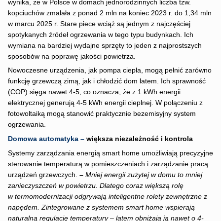
wynika, że w Polsce w domach jednorodzinnych liczba tzw.
kopciuchów zmalała z ponad 2 mln na koniec 2023 r. do 1,34 mln
w marcu 2025 r. Stare piece wciąż są jednym z najczęściej
spotykanych źródeł ogrzewania w tego typu budynkach. Ich
wymiana na bardziej wydajne sprzęty to jeden z najprostszych
sposobów na poprawę jakości powietrza.
Nowoczesne urządzenia, jak pompa ciepła, mogą pełnić zarówno
funkcję grzewczą zimą, jak i chłodzić dom latem. Ich sprawność
(COP) sięga nawet 4-5, co oznacza, że z 1 kWh energii
elektrycznej generują 4-5 kWh energii cieplnej. W połączeniu z
fotowoltaiką mogą stanowić praktycznie bezemisyjny system
ogrzewania.
Domowa automatyka –
większa niezależność i kontrola
Systemy zarządzania energią smart home umożliwiają precyzyjne
sterowanie temperaturą w pomieszczeniach i zarządzanie pracą
urządzeń grzewczych.
–
Mniej energii zużytej w domu to mniej
zanieczyszczeń w powietrzu. Dlatego coraz większą rolę
w termomodernizacji odgrywają inteligentne rolety zewnętrzne z
napędem. Zintegrowane z systemem smart home wspierają
naturalną regulację temperatury – latem obniżają ją nawet o 4-