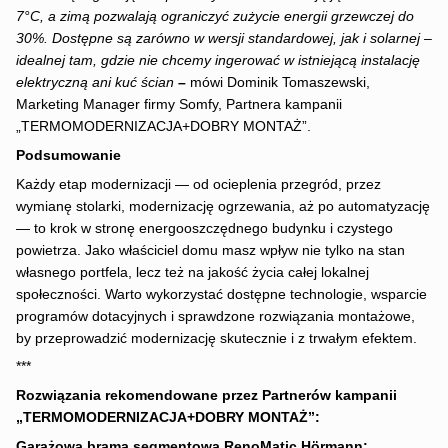
7°C, a zimą pozwalają ograniczyć zużycie energii grzewczej do
30%. Dostępne są zarówno w wersji standardowej, jak i solarnej –
idealnej tam, gdzie nie chcemy ingerować w istniejącą instalację
elektryczną ani kuć ścian
–
mówi Dominik Tomaszewski,
Marketing Manager firmy Somfy, Partnera kampanii
„TERMOMODERNIZACJA+DOBRY MONTAŻ”.
Podsumowanie
Każdy etap modernizacji — od ocieplenia przegród, przez
wymianę stolarki, modernizację ogrzewania, aż po automatyzację
— to krok w stronę energooszczędnego budynku i czystego
powietrza. Jako właściciel domu masz wpływ nie tylko na stan
własnego portfela, lecz też na jakość życia całej lokalnej
społeczności. Warto wykorzystać dostępne technologie, wsparcie
programów dotacyjnych i sprawdzone rozwiązania montażowe,
by przeprowadzić modernizację skutecznie i z trwałym efektem.
***
Rozwiązania rekomendowane przez Partnerów kampanii
„TERMOMODERNIZACJA+DOBRY MONTAŻ”:
Garażowa brama segmentowa RenoMatic Hörmann: