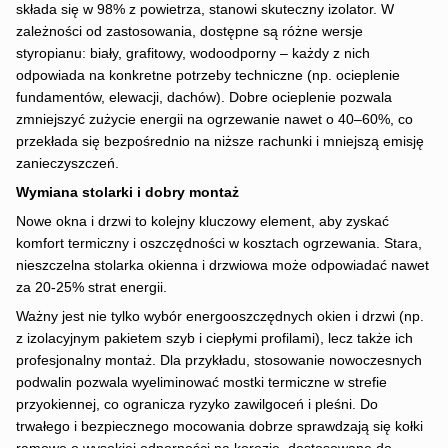
składa się w 98% z powietrza, stanowi skuteczny izolator. W
zależności od zastosowania, dostępne są różne wersje
styropianu: biały, grafitowy, wodoodporny – każdy z nich
odpowiada na konkretne potrzeby techniczne (np. ocieplenie
fundamentów, elewacji, dachów). Dobre ocieplenie pozwala
zmniejszyć zużycie energii na ogrzewanie nawet o 40–60%, co
przekłada się bezpośrednio na niższe rachunki i mniejszą emisję
zanieczyszczeń.
Wymiana stolarki i dobry montaż
Nowe okna i drzwi to kolejny kluczowy element, aby zyskać
komfort termiczny i oszczędności w kosztach ogrzewania. Stara,
nieszczelna stolarka okienna i drzwiowa może odpowiadać nawet
za 20-25% strat energii.
Ważny jest nie tylko wybór energooszczędnych okien i drzwi (np.
z izolacyjnym pakietem szyb i ciepłymi profilami), lecz także ich
profesjonalny montaż. Dla przykładu, stosowanie nowoczesnych
podwalin pozwala wyeliminować mostki termiczne w strefie
przyokiennej, co ogranicza ryzyko zawilgoceń i pleśni. Do
trwałego i bezpiecznego mocowania dobrze sprawdzają się kołki