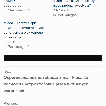
r
r
FAKRO
szansa na oszczędność czy
e
e
2025-08-05
niepotrzebna inwestycja?
o
o
n
n
In "Bez kategorii"
2024-12-10
T
F
In "Bez kategorii"
w
a
i
c
t
e
Midea – pompy ciepła
t
b
powietrze-powietrze nowej
e
o
r
o
generacji dla efektywnego
(
k
ogrzewania
O
(
p
O
2025-10-06
e
p
In "Bez kategorii"
n
e
s
n
i
s
n
i
n
n
e
n
w
e
PORTFOLIO
w
w
i
w
Next:
NAVIGATION
n
i
Odpowiednia odzież robocza zimą - klucz do
d
n
o
d
w
o
komfortu i bezpieczeństwa pracy w trudnych
)
w
)
warunkach
Previous: