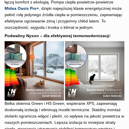
łączą komfort z ekologią. Pompa ciepła powietrze-powietrze
Midea Oasis Pro+
, dzięki najwyższej klasie energetycznej może
pełnić rolę jedynego źródła ciepła w pomieszczeniu, zapewniając
efektywne ogrzewanie zimą i przyjemny chłód latem. To
oszczędność, wygoda i troska o klimat w jednym.
Podwaliny Nyxon – dla efektywnej termomodernizacji:
Belka okienna Green i HS Green, wspierane XPS, zapewniają
doskonałą izolację i eliminują mostki termiczne. Stabilny montaż
stolarki ogranicza wilgoć i pleśń, co wpływa na jakość powietrza w
naszych pomieszczeniach. Lepsza izolacja to mniejsze straty
ciepła, gwarancja utrzymania stabilnej temperatury wnętrza i