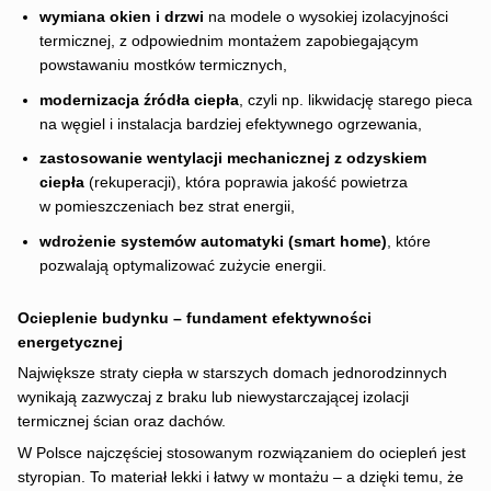
wymiana okien i drzwi
na modele o wysokiej izolacyjności
termicznej, z odpowiednim montażem zapobiegającym
powstawaniu mostków termicznych,
modernizacja źródła ciepła
, czyli np. likwidację starego pieca
na węgiel i instalacja bardziej efektywnego ogrzewania,
zastosowanie wentylacji mechanicznej z odzyskiem
ciepła
(rekuperacji), która poprawia jakość powietrza
w pomieszczeniach bez strat energii,
wdrożenie systemów automatyki (smart home)
, które
pozwalają optymalizować zużycie energii.
Ocieplenie budynku – fundament efektywności
energetycznej
Największe straty ciepła w starszych domach jednorodzinnych
wynikają zazwyczaj z braku lub niewystarczającej izolacji
termicznej ścian oraz dachów.
W Polsce najczęściej stosowanym rozwiązaniem do ociepleń jest
styropian. To materiał lekki i łatwy w montażu – a dzięki temu, że