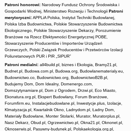
Patroni honorowi:
Narodowy Fundusz Ochrony Środowiska i
Gospodarki Wodnej, Ministerstwo Rozwoju i Technologii
Patroni
merytoryczni:
APPLiA Polska, Instytut Techniki Budowlanej,
Polska Izba Budownictwa, Polskie Stowarzyszenie Budownictwa
Ekologicznego, Polskie Stowarzyszenie Dekarzy, Porozumienie
Branżowe na Rzecz Efektywności Energetycznej POBE,
Stowarzyszenie Producentów i Importerów Urządzeń
Grzewczych, Polski Związek Producentów i Przetwórców Izolacji
Poliuretanowych PUR i PIR „SIPUR”
Patroni medialni:
all4build.pl, biznes i Ekologia, Bramy21.pl,
Budnet.pl, Budowa.com.pl, Budowa.org, Budowlanematerialy.eu,
Budownictwo.co, Budownictwo.org, BudownictwoB2B.pl,
Budujemy Dom, Dom Idealny, Domenergo.com,
Domszytynamiare.pl, Dom z Ogrodem, Drzwi.pl, Eco Miasto,
Ekonatura.org.pl, Ekspert Budowlany, Forum Branżowe,
Forumfirm.eu, Instalacjebudowlane.pl, Inwestycje.plus, Izolacje,
Klmatyzacja.pl, Kwartalnik Okno, Ladnydom.pl, Ładny Dom,
Materiały Budowlane, Monter Stolarki, Murator, Muratorplus.pl,
Nasz Dekarz, Obud.pl, Ogrzewnictwo.pl, Okna21.pl, Oknonet.pl,
Oknoserwis.pl, Pasywny-budynek.pl, Polskaekologia.org.pl,