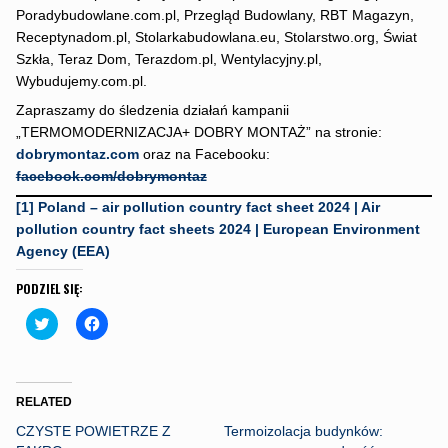
Poradybudowlane.com.pl, Przegląd Budowlany, RBT Magazyn,
Receptynadom.pl, Stolarkabudowlana.eu, Stolarstwo.org, Świat
Szkła, Teraz Dom, Terazdom.pl, Wentylacyjny.pl,
Wybudujemy.com.pl.
Zapraszamy do śledzenia działań kampanii
„TERMOMODERNIZACJA+ DOBRY MONTAŻ” na stronie:
dobrymontaz.com
oraz na Facebooku:
facebook.com/dobrymontaz
[1]
Poland – air pollution country fact sheet 2024 | Air
pollution country fact sheets 2024 | European Environment
Agency (EEA)
PODZIEL SIĘ:
C
C
l
l
i
i
c
c
k
k
t
t
o
o
RELATED
s
s
h
h
CZYSTE POWIETRZE Z
Termoizolacja budynków:
a
a