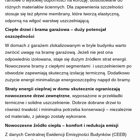
ramowe o wysokiej odporności na korozję, dostosowane do
różnych materiałów ściennych. Dla zapewnienia szczelności
stosuje się też płynne membrany, które tworzą elastyczną,
odporną na wilgoć warstwę uszczelniającą.
Ciepłe drzwi i brama garażowa – duży potencjał
oszczędności
W domach z garażem zlokalizowanym w bryle budynku warto
zwrócić uwagę na bramę garażową. Jeżeli nie jest ona
odpowiednio izolowana, staje się dużym źródłem strat energii.
Nowoczesne bramy z ciepłymi segmentami i uszczelnieniem po
obwodzie zapewniają skuteczną izolację termiczną. Dodatkowo
zużycie energii minimalizuje energooszczędny napęd do bramy.
Straty energii cieplnej w domu skutecznie ograniczają
nowoczesne drzwi zewnętrzne
, wyposażone w przekładki
termiczne i solidne uszczelnienie. Dobrze dobrane drzwi to
również trwałość i minimalna potrzeba konserwacji – niezależnie
od materiału, z jakiego zostały wykonane.
Nowoczesne źródło ciepła – komfort i redukcja emisji
Z danych Centralnej Ewidencji Emisyjności Budynków (CEEB)