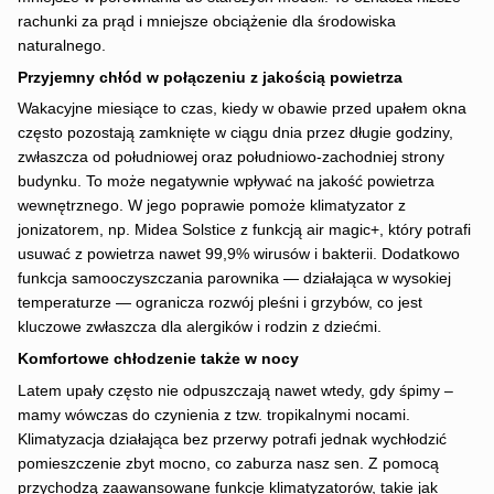
rachunki za prąd i mniejsze obciążenie dla środowiska
naturalnego.
Przyjemny chłód w połączeniu z jakością powietrza
Wakacyjne miesiące to czas, kiedy w obawie przed upałem okna
często pozostają zamknięte w ciągu dnia przez długie godziny,
zwłaszcza od południowej oraz południowo-zachodniej strony
budynku. To może negatywnie wpływać na jakość powietrza
wewnętrznego. W jego poprawie pomoże klimatyzator z
jonizatorem, np. Midea Solstice z funkcją air magic+, który potrafi
usuwać z powietrza nawet 99,9% wirusów i bakterii. Dodatkowo
funkcja samooczyszczania parownika — działająca w wysokiej
temperaturze — ogranicza rozwój pleśni i grzybów, co jest
kluczowe zwłaszcza dla alergików i rodzin z dziećmi.
Komfortowe chłodzenie także w nocy
Latem upały często nie odpuszczają nawet wtedy, gdy śpimy –
mamy wówczas do czynienia z tzw. tropikalnymi nocami.
Klimatyzacja działająca bez przerwy potrafi jednak wychłodzić
pomieszczenie zbyt mocno, co zaburza nasz sen. Z pomocą
przychodzą zaawansowane funkcje klimatyzatorów, takie jak