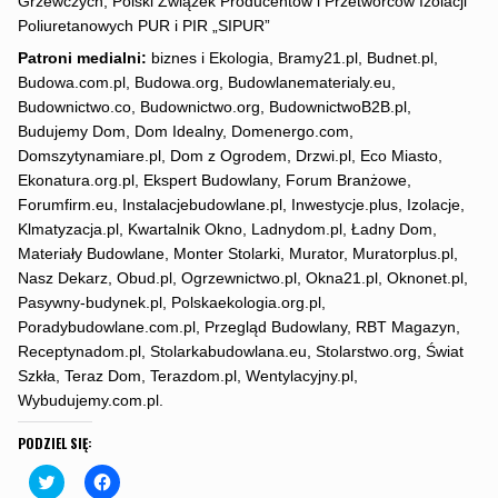
Grzewczych, Polski Związek Producentów i Przetwórców Izolacji
Poliuretanowych PUR i PIR „SIPUR”
Patroni medialni:
biznes i Ekologia, Bramy21.pl, Budnet.pl,
Budowa.com.pl, Budowa.org, Budowlanematerialy.eu,
Budownictwo.co, Budownictwo.org, BudownictwoB2B.pl,
Budujemy Dom, Dom Idealny, Domenergo.com,
Domszytynamiare.pl, Dom z Ogrodem, Drzwi.pl, Eco Miasto,
Ekonatura.org.pl, Ekspert Budowlany, Forum Branżowe,
Forumfirm.eu, Instalacjebudowlane.pl, Inwestycje.plus, Izolacje,
Klmatyzacja.pl, Kwartalnik Okno, Ladnydom.pl, Ładny Dom,
Materiały Budowlane, Monter Stolarki, Murator, Muratorplus.pl,
Nasz Dekarz, Obud.pl, Ogrzewnictwo.pl, Okna21.pl, Oknonet.pl,
Pasywny-budynek.pl, Polskaekologia.org.pl,
Poradybudowlane.com.pl, Przegląd Budowlany, RBT Magazyn,
Receptynadom.pl, Stolarkabudowlana.eu, Stolarstwo.org, Świat
Szkła, Teraz Dom, Terazdom.pl, Wentylacyjny.pl,
Wybudujemy.com.pl.
PODZIEL SIĘ:
C
C
l
l