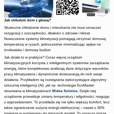
Jak chłodzić dom z głową?
Skuteczne chłodzenie domu i mieszkania nie musi oznaczać
rezygnacji z oszczędności, dbałości o zdrowie i klimat.
Nowoczesne systemy klimatyzacji pomagają utrzymać domową
temperaturę w ryzach, jednocześnie minimalizując wpływ na
środowisko i domowy budżet.
Jak działa to w praktyce? Coraz więcej urządzeń
klimatyzacyjnych korzysta z inteligentnych systemów zarządzania
energią, które kompleksowo analizują dane dotyczące warunków
pracy klimatyzatora i dynamicznie dostosowują do nich swoje
działania. Przykładem są rozwiązania wykorzystujące algorytmy
sztucznej inteligencji (AI), jak np. technologia EcoMaster
stosowana w klimatyzatorach
Midea Solstice.
Dzięki niej
urządzenie przewiduje zmiany temperatury i wilgotności, reagując
z wyprzedzeniem. To przekłada się nie tylko większy komfort, lecz
także ograniczenie zużycia energii elektrycznej – nawet o 30%
mniejsze w porównaniu do starszych modeli. To oznacza niższe