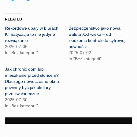
i
i
c
c
k
k
t
t
o
o
RELATED
s
s
h
h
Rekordowe upały w biurach.
Bezpieczeństwo jako nowa
a
a
r
r
Klimatyzacja to nie jedyne
waluta XXI wieku – od
e
e
rozwiązanie
złudzenia kontroli do cyfrowej
o
o
n
n
2026-07-06
pewności
T
F
In "Bez kategorii"
2025-07-02
w
a
i
c
In "Bez kategorii"
t
e
t
b
Jak chronić dom lub
e
o
r
o
mieszkanie przed słońcem?
(
k
Dlaczego nowoczesne okna
O
(
p
O
powinny być jak okulary
e
p
przeciwsłoneczne
n
e
s
n
2025-07-30
i
s
n
i
In "Bez kategorii"
n
n
e
n
w
e
w
w
i
w
n
i
PORTFOLIO
d
n