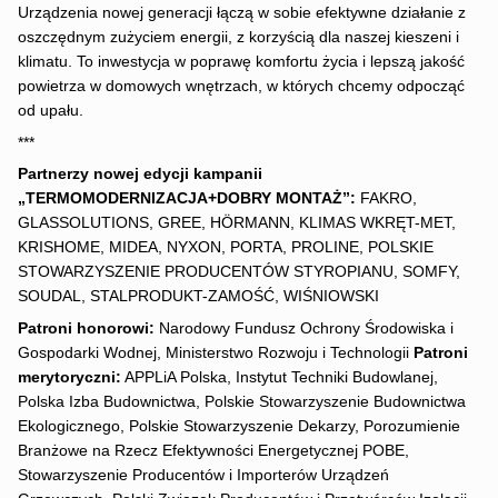
Urządzenia nowej generacji łączą w sobie efektywne działanie z
oszczędnym zużyciem energii, z korzyścią dla naszej kieszeni i
klimatu. To inwestycja w poprawę komfortu życia i lepszą jakość
powietrza w domowych wnętrzach, w których chcemy odpocząć
od upału.
***
Partnerzy nowej edycji kampanii
„TERMOMODERNIZACJA+DOBRY MONTAŻ”:
FAKRO,
GLASSOLUTIONS, GREE, HÖRMANN, KLIMAS WKRĘT-MET,
KRISHOME, MIDEA, NYXON, PORTA, PROLINE, POLSKIE
STOWARZYSZENIE PRODUCENTÓW STYROPIANU, SOMFY,
SOUDAL, STALPRODUKT-ZAMOŚĆ, WIŚNIOWSKI
Patroni honorowi:
Narodowy Fundusz Ochrony Środowiska i
Gospodarki Wodnej, Ministerstwo Rozwoju i Technologii
Patroni
merytoryczni:
APPLiA Polska, Instytut Techniki Budowlanej,
Polska Izba Budownictwa, Polskie Stowarzyszenie Budownictwa
Ekologicznego, Polskie Stowarzyszenie Dekarzy, Porozumienie
Branżowe na Rzecz Efektywności Energetycznej POBE,
Stowarzyszenie Producentów i Importerów Urządzeń