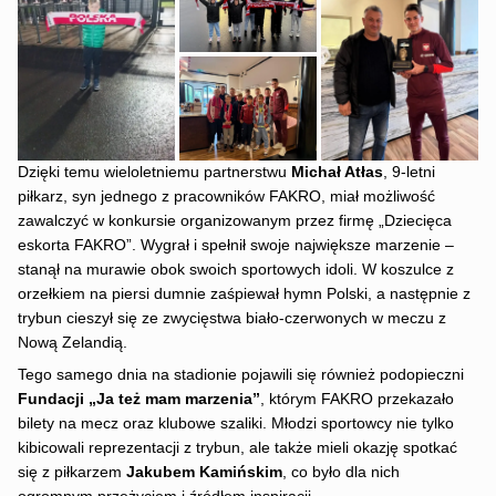
Dzięki temu wieloletniemu partnerstwu
Michał Atłas
, 9-letni
piłkarz, syn jednego z pracowników FAKRO, miał możliwość
zawalczyć w konkursie organizowanym przez firmę „Dziecięca
eskorta FAKRO”. Wygrał i spełnił swoje największe marzenie –
stanął na murawie obok swoich sportowych idoli. W koszulce z
orzełkiem na piersi dumnie zaśpiewał hymn Polski, a następnie z
trybun cieszył się ze zwycięstwa biało-czerwonych w meczu z
Nową Zelandią.
Tego samego dnia na stadionie pojawili się również podopieczni
Fundacji „Ja też mam marzenia”
, którym FAKRO przekazało
bilety na mecz oraz klubowe szaliki. Młodzi sportowcy nie tylko
kibicowali reprezentacji z trybun, ale także mieli okazję spotkać
się z piłkarzem
Jakubem Kamińskim
, co było dla nich