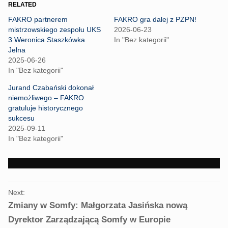
o
o
RELATED
s
s
h
h
FAKRO partnerem
FAKRO gra dalej z PZPN!
a
a
r
r
mistrzowskiego zespołu UKS
2026-06-23
e
e
3 Weronica Staszkówka
In "Bez kategorii"
o
o
n
n
Jelna
T
F
2025-06-26
w
a
i
c
In "Bez kategorii"
t
e
t
b
Jurand Czabański dokonał
e
o
r
o
niemożliwego – FAKRO
(
k
gratuluje historycznego
O
(
p
O
sukcesu
e
p
2025-09-11
n
e
s
n
In "Bez kategorii"
i
s
n
i
n
n
e
n
w
e
w
w
i
w
PORTFOLIO
n
i
Next:
d
n
NAVIGATION
o
d
Zmiany w Somfy: Małgorzata Jasińska nową
w
o
)
w
Dyrektor Zarządzającą Somfy w Europie
)