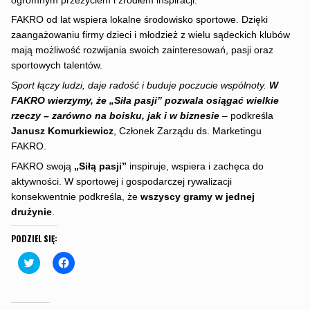
ogromnym przeżyciem i źródłem inspiracji.
FAKRO od lat wspiera lokalne środowisko sportowe. Dzięki
zaangażowaniu firmy dzieci i młodzież z wielu sądeckich klubów
mają możliwość rozwijania swoich zainteresowań, pasji oraz
sportowych talentów.
Sport łączy ludzi, daje radość i buduje poczucie wspólnoty.
W
FAKRO wierzymy, że „Siła pasji” pozwala osiągać wielkie
rzeczy – zarówno na boisku, jak i w biznesie
– podkreśla
Janusz Komurkiewicz
, Członek Zarządu ds. Marketingu
FAKRO.
FAKRO swoją
„Siłą pasji”
inspiruje, wspiera i zachęca do
aktywności. W sportowej i gospodarczej rywalizacji
konsekwentnie podkreśla, że
wszyscy gramy w jednej
drużynie
.
PODZIEL SIĘ:
C
C
l
l
i
i
c
c
k
k
t
t