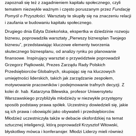
zapoznali się też z zagadnieniem kapitału społecznego, czyli
tematem niezwykle ważnym i często poruszanym przez
Fundację
Pomyśl o Przyszłości.
Warsztaty te skupiły się na znaczeniu relacji
i zaufania w budowaniu kapitału społecznego.
Drugiego dnia Edyta Dziekońska, ekspertka
w dziedzinie rozwoju
biznesu, poprowadziła warsztaty „Pierwszy biznesplan Twojego
biznesu”, przedstawiając kluczowe elementy tworzenia
skutecznego biznesplanu, od analizy rynku po planowanie
finansowe. Inspirujący warsztat o przywództwie poprowadził
Grzegorz Piątkowski, Prezes Zarządu Rady Polskich
Przedsiębiorców Globalnych, skupiając się na kluczowych
umiejętności liderskich, takich jak zarządzanie zespołem,
motywowanie pracowników i podejmowanie trafnych decyzji. Z
kolei dr. hab. Katarzyna Bilewska, profesor Uniwersytetu
Warszawskiego przybliżyła młodzieży w niezwykle przystępny
sposób podstawy prawa spółek. Uczestnicy dowiedzieli się, jakie
są ich prawa i obowiązki jako obywateli i przedsiębiorców.
Młodzież uczestniczyła także w debacie oksfordzkiej na temat
sztucznej inteligencji, którą poprowadził Krzysztof Witowski,
błyskotliwy mówca i konferansjer. Młodzi Liderzy mieli również