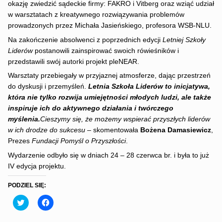
okazję zwiedzić sądeckie firmy: FAKRO i Vitberg oraz wziąć udział
w warsztatach z kreatywnego rozwiązywania problemów
prowadzonych przez Michała Jasieńskiego, profesora WSB-NLU.
Na zakończenie absolwenci z poprzednich edycji
Letniej Szkoły
Liderów
postanowili zainspirować swoich rówieśników i
przedstawili swój autorki projekt pleNEAR.
Warsztaty przebiegały w przyjaznej atmosferze, dając przestrzeń
do dyskusji i przemyśleń.
Letnia Szkoła Liderów to inicjatywa,
która nie tylko rozwija umiejętności młodych ludzi, ale także
inspiruje ich do aktywnego działania i twórczego
myślenia.
Cieszymy się, że możemy wspierać przyszłych liderów
w ich drodze do sukcesu
– skomentowała
Bożena Damasiewicz
,
Prezes
Fundacji Pomyśl o Przyszłości
.
Wydarzenie odbyło się w dniach 24 – 28 czerwca br. i była to już
IV edycja projektu.
PODZIEL SIĘ:
C
C
l
l
i
i
c
c