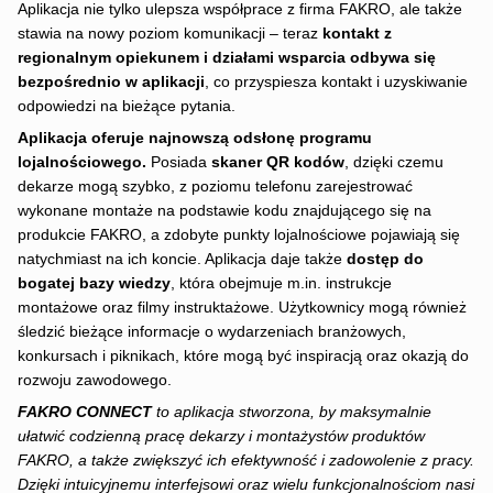
Aplikacja nie tylko ulepsza współprace z firma FAKRO, ale także
stawia na nowy poziom komunikacji – teraz
kontakt z
regionalnym opiekunem i działami wsparcia odbywa się
bezpośrednio w aplikacji
, co przyspiesza kontakt i uzyskiwanie
odpowiedzi na bieżące pytania.
Aplikacja oferuje najnowszą odsłonę programu
lojalnościowego.
Posiada
skaner QR kodów
, dzięki czemu
dekarze mogą szybko, z poziomu telefonu zarejestrować
wykonane montaże na podstawie kodu znajdującego się na
produkcie FAKRO, a zdobyte punkty lojalnościowe pojawiają się
natychmiast na ich koncie. Aplikacja daje także
dostęp do
bogatej bazy wiedzy
, która obejmuje m.in. instrukcje
montażowe oraz filmy instruktażowe. Użytkownicy mogą również
śledzić bieżące informacje o wydarzeniach branżowych,
konkursach i piknikach, które mogą być inspiracją oraz okazją do
rozwoju zawodowego.
FAKRO CONNECT
to aplikacja stworzona, by maksymalnie
ułatwić codzienną pracę dekarzy i montażystów produktów
FAKRO, a także zwiększyć ich efektywność i zadowolenie z pracy.
Dzięki intuicyjnemu interfejsowi oraz wielu funkcjonalnościom nasi