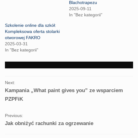
T
F
Blachotrapezu
w
a
i
c
2025-09-11
t
e
In "Bez kategorii"
t
b
e
o
r
o
Szkolenie online dla szkół:
(
k
Kompleksowa oferta stolarki
O
(
p
O
otworowej FAKRO
e
p
2025-03-31
n
e
s
n
In "Bez kategorii"
i
s
n
i
n
n
e
n
w
e
w
w
i
w
PORTFOLIO
n
i
Next:
d
n
NAVIGATION
o
d
Kampania „What paint gives you” ze wsparciem
w
o
)
w
PZPFiK
)
Previous:
Jak obniżyć rachunki za ogrzewanie