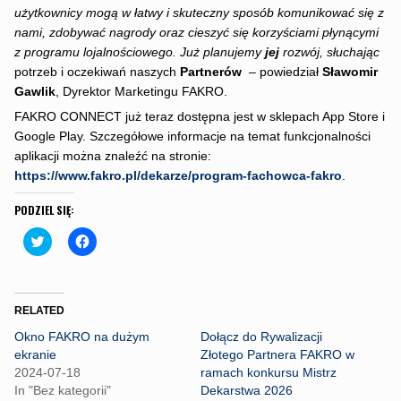
użytkownicy mogą w łatwy i skuteczny sposób komunikować się z
nami, zdobywać nagrody oraz cieszyć się korzyściami płynącymi
z programu lojalnościowego. Już planujemy
jej
rozwój, słuchając
potrzeb i oczekiwań naszych
Partnerów
– powiedział
Sławomir
Gawlik
, Dyrektor Marketingu FAKRO.
FAKRO CONNECT już teraz dostępna jest w sklepach App Store i
Google Play. Szczegółowe informacje na temat funkcjonalności
aplikacji można znaleźć na stronie:
https://www.fakro.pl/dekarze/program-fachowca-fakro
.
PODZIEL SIĘ:
C
C
l
l
i
i
c
c
k
k
t
t
o
o
RELATED
s
s
h
h
Okno FAKRO na dużym
Dołącz do Rywalizacji
a
a
r
r
ekranie
Złotego Partnera FAKRO w
e
e
2024-07-18
ramach konkursu Mistrz
o
o
n
n
In "Bez kategorii"
Dekarstwa 2026