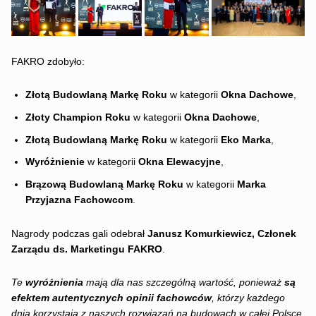
FAKRO zdobyło:
Złotą Budowlaną Markę Roku
w kategorii
Okna Dachowe
,
Złoty Champion Roku
w kategorii
Okna Dachowe
,
Złotą Budowlaną Markę Roku
w kategorii
Eko Marka
,
Wyróżnienie
w kategorii
Okna Elewacyjne
,
Brązową Budowlaną Markę Roku
w kategorii
Marka
Przyjazna Fachowcom
.
Nagrody podczas gali odebrał
Janusz Komurkiewicz, Członek
Zarządu ds. Marketingu FAKRO
.
Te
wyróżnienia
mają dla nas szczególną wartość, ponieważ
są
efektem autentycznych opinii fachowców
, którzy każdego
dnia korzystają z naszych rozwiązań na budowach w całej Polsce.