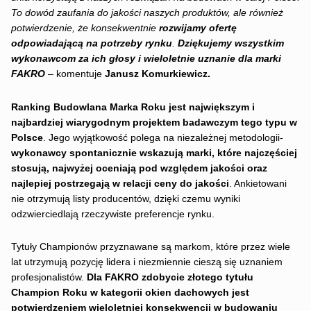
To dowód zaufania do jakości naszych produktów, ale również
potwierdzenie, że konsekwentnie
rozwijamy ofertę
odpowiadającą na potrzeby rynku
.
Dziękujemy wszystkim
wykonawcom za ich głosy i wieloletnie uznanie dla marki
FAKRO
– komentuje
Janusz Komurkiewicz.
Ranking Budowlana Marka Roku jest największym i
najbardziej wiarygodnym projektem badawczym tego typu w
Polsce
. Jego wyjątkowość polega na niezależnej metodologii-
wykonawcy spontanicznie wskazują marki, które najczęściej
stosują, najwyżej oceniają pod względem jakości oraz
najlepiej postrzegają w relacji ceny do jakości
. Ankietowani
nie otrzymują listy producentów, dzięki czemu wyniki
odzwierciedlają rzeczywiste preferencje rynku.
Tytuły Championów przyznawane są markom, które przez wiele
lat utrzymują pozycję lidera i niezmiennie cieszą się uznaniem
profesjonalistów.
Dla FAKRO zdobycie złotego tytułu
Champion Roku w kategorii okien dachowych jest
potwierdzeniem wieloletniej konsekwencji w budowaniu