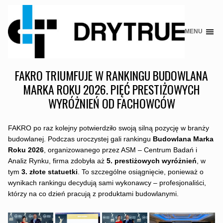
MENU
Skip
to
content
FAKRO TRIUMFUJE W RANKINGU BUDOWLANA
MARKA ROKU 2026. PIĘĆ PRESTIŻOWYCH
WYRÓŻNIEŃ OD FACHOWCÓW
FAKRO po raz kolejny potwierdziło swoją silną pozycję w branży
budowlanej. Podczas uroczystej gali rankingu
Budowlana Marka
Roku 2026
, organizowanego przez ASM – Centrum Badań i
Analiz Rynku, firma zdobyła aż
5. prestiżowych wyróżnień
, w
tym
3. złote statuetki
. To szczególne osiągnięcie, ponieważ o
wynikach rankingu decydują sami wykonawcy – profesjonaliści,
którzy na co dzień pracują z produktami budowlanymi.