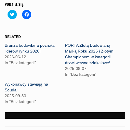
PODZIEL SIĘ:
C
C
l
l
i
i
c
c
k
k
t
t
o
o
RELATED
s
s
h
h
Branża budowlana poznała
PORTA Złotą Budowlaną
a
a
r
r
liderów rynku 2026!
Marką Roku 2025 i Złotym
e
e
2026-06-12
Championem w kategorii
o
o
n
n
In "Bez kategorii"
drzwi wewnątrzlokalowe!
T
F
2025-08-07
w
a
i
c
In "Bez kategorii"
t
e
t
b
Wykonawcy stawiają na
e
o
r
o
Soudal
(
k
2025-09-30
O
(
p
O
In "Bez kategorii"
e
p
n
e
s
n
i
s
n
i
n
n
e
n
PORTFOLIO