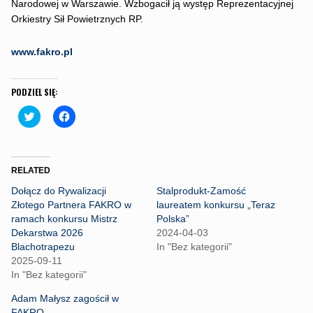
Narodowej w Warszawie. Wzbogacił ją występ Reprezentacyjnej
Orkiestry Sił Powietrznych RP.
www.fakro.pl
PODZIEL SIĘ:
C
C
l
l
i
i
c
c
k
k
t
t
o
o
RELATED
s
s
h
h
Dołącz do Rywalizacji
Stalprodukt-Zamość
a
a
r
r
Złotego Partnera FAKRO w
laureatem konkursu „Teraz
e
e
ramach konkursu Mistrz
Polska”
o
o
n
n
Dekarstwa 2026
2024-04-03
T
F
Blachotrapezu
In "Bez kategorii"
w
a
i
c
2025-09-11
t
e
In "Bez kategorii"
t
b
e
o
r
o
Adam Małysz zagościł w
(
k
FAKRO