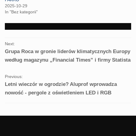
O
(
p
O
2025-10-29
e
p
In "Bez kategorii"
n
e
s
n
i
s
n
i
n
n
e
n
w
e
PORTFOLIO
w
w
i
w
Next:
NAVIGATION
n
i
Grupa Roca w gronie liderów klimatycznych Europy
d
n
o
d
w
o
według magazynu „Financial Times” i firmy Statista
)
w
)
Previous:
Letni wieczór w ogrodzie? Aluprof wprowadza
nowość - pergole z oświetleniem LED i RGB