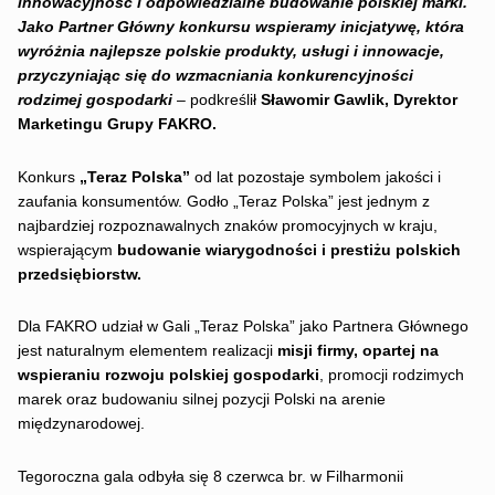
innowacyjność i odpowiedzialne budowanie polskiej marki.
Jako Partner Główny konkursu wspieramy inicjatywę, która
wyróżnia najlepsze polskie produkty, usługi i innowacje,
przyczyniając się do wzmacniania konkurencyjności
rodzimej gospodarki
– podkreślił
Sławomir Gawlik, Dyrektor
Marketingu Grupy FAKRO.
Konkurs
„Teraz Polska”
od lat pozostaje symbolem jakości i
zaufania konsumentów. Godło „Teraz Polska” jest jednym z
najbardziej rozpoznawalnych znaków promocyjnych w kraju,
wspierającym
budowanie wiarygodności i prestiżu polskich
przedsiębiorstw.
Dla FAKRO udział w Gali „Teraz Polska” jako Partnera Głównego
jest naturalnym elementem realizacji
misji firmy, opartej na
wspieraniu rozwoju polskiej gospodarki
, promocji rodzimych
marek oraz budowaniu silnej pozycji Polski na arenie
międzynarodowej.
Tegoroczna gala odbyła się 8 czerwca br. w Filharmonii