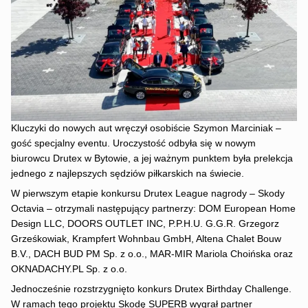
Kluczyki do nowych aut wręczył osobiście Szymon Marciniak –
gość specjalny eventu. Uroczystość odbyła się w nowym
biurowcu Drutex w Bytowie, a jej ważnym punktem była prelekcja
jednego z najlepszych sędziów piłkarskich na świecie.
W pierwszym etapie konkursu Drutex League nagrody – Skody
Octavia – otrzymali następujący partnerzy: DOM European Home
Design LLC, DOORS OUTLET INC, P.P.H.U. G.G.R. Grzegorz
Grześkowiak, Krampfert Wohnbau GmbH, Altena Chalet Bouw
B.V., DACH BUD PM Sp. z o.o., MAR-MIR Mariola Choińska oraz
OKNADACHY.PL Sp. z o.o.
Jednocześnie rozstrzygnięto konkurs Drutex Birthday Challenge.
W ramach tego projektu Skodę SUPERB wygrał partner