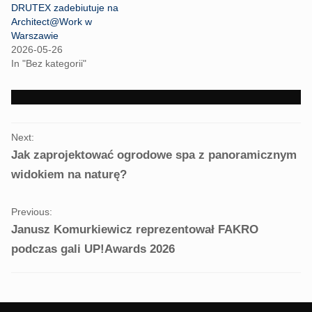
t
b
DRUTEX zadebiutuje na
e
o
r
o
Architect@Work w
(
k
Warszawie
O
(
p
O
2026-05-26
e
p
In "Bez kategorii"
n
e
s
n
i
s
n
i
n
n
e
n
w
e
PORTFOLIO
w
w
i
w
Next:
NAVIGATION
n
i
Jak zaprojektować ogrodowe spa z panoramicznym
d
n
o
d
w
o
widokiem na naturę?
)
w
)
Previous:
Janusz Komurkiewicz reprezentował FAKRO
podczas gali UP!Awards 2026