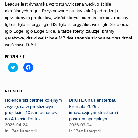
League jest dynamika wzrostu wyliczana według ściśle
określonych reguł. Przyznawane punkty zależą od rodzaju
sprzedanych produktów, wśród których są m.in.: okna z rodziny
Iglo 5, Iglo Energy, Iglo HS, Iglo Energy Alucover, Iglo Slide oraz
Iglo Edge, Iglo Edge Slide, a także rolety, żaluzje, bramy
garażowe, drzwi wejściowe MB dwustronnie zlicowane oraz drzwi
wejściowe D-Art.
PODZIEL SIĘ:
C
C
l
l
i
i
c
c
k
k
t
t
o
o
RELATED
s
s
h
h
Holenderski partner kolejnym
DRUTEX na Fensterbau
a
a
r
r
zwycięzcą w prestiżowym
Frontale 2026 z
e
e
projekcie „40 samochodów
innowacyjnym stoiskiem i
o
o
n
n
na 40-lecie Drutex”
gościem specjalnym
T
F
2026-04-24
2026-03-04
w
a
i
c
In "Bez kategorii"
In "Bez kategorii"
t
e