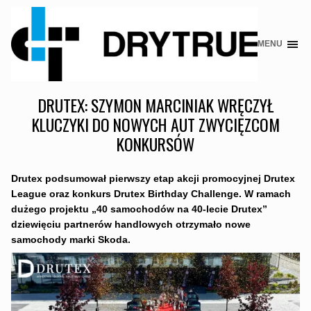
MENU
Skip
to
content
DRUTEX: SZYMON MARCINIAK WRĘCZYŁ
KLUCZYKI DO NOWYCH AUT ZWYCIĘZCOM
KONKURSÓW
Drutex podsumował pierwszy etap akcji promocyjnej Drutex
League oraz konkurs Drutex Birthday Challenge. W ramach
dużego projektu „40 samochodów na 40-lecie Drutex”
dziewięciu partnerów handlowych otrzymało nowe
samochody marki Skoda.