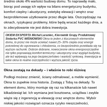
średnio około 4% wartości budowy domu. To naprawdę mało,
biorąc pod uwagę ich wpływ na bilans energetyczny budynku,
komfort cieplny i akustyczny, estetykę elewacji i wnętrz oraz
bezproblemowe użytkowanie przez długie lata. Oszczędzając na
oknach, ryzykujesz problemy, które będą wracać każdego dnia, a
to zdecydowanie nie jest dobra inwestycja.
OKIEM EKSPERTA
Michał Luraniec, Kierownik Grupy Produktowej
Stolarka PVC WIŚNIOWSKI
Okna to jeden z kluczowych elementów
domu, to przez nie może uciekać nawet 25–30% ciepła oraz energii
potrzebnej do ogrzewania i chłodzenia, co bezpośrednio przekłada się na
wyższe rachunki. Dobrze dobrane, nowoczesne okna energooszczędne
nie tylko poprawiają komfort termiczny i akustyczny oraz wygląd budynku,
ale też wpływają na jego bezpieczeństwo i wartość rynkową. Inwestycja w
takie okna to realne oszczędności i wyższa jakość życia.
Okna zostają na dekady – i właśnie to robi różnicę
Podłogi możesz zmienić, ściany odmalować, a meble wymienić.
Okna to zupełnie inna historia. Zostają z Tobą na dekady. To
element domu, który montuje się raz na kilkanaście lub nawet
kilkadziesiąt lat. Ich wymiana jest kosztowna, uciążliwa i zwykle
wiąże się z ingerencją w elewację oraz wnętrze domu. Wybór
niskiej jakości rozwiązań oznacza ryzyko nieszczelności,