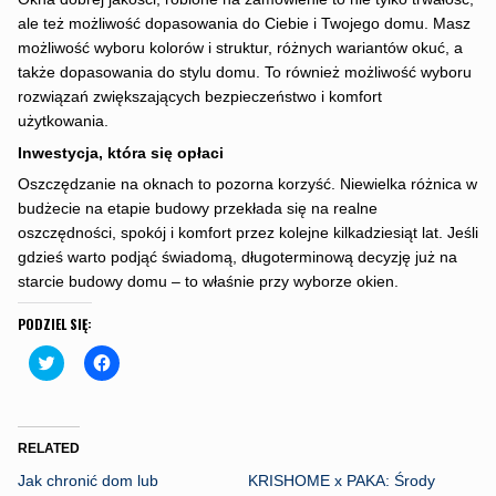
ale też możliwość dopasowania do Ciebie i Twojego domu. Masz
możliwość wyboru kolorów i struktur, różnych wariantów okuć, a
także dopasowania do stylu domu. To również możliwość wyboru
rozwiązań zwiększających bezpieczeństwo i komfort
użytkowania.
Inwestycja, która się opłaci
Oszczędzanie na oknach to pozorna korzyść. Niewielka różnica w
budżecie na etapie budowy przekłada się na realne
oszczędności, spokój i komfort przez kolejne kilkadziesiąt lat. Jeśli
gdzieś warto podjąć świadomą, długoterminową decyzję już na
starcie budowy domu – to właśnie przy wyborze okien.
PODZIEL SIĘ:
C
C
l
l
i
i
c
c
k
k
t
t
o
o
RELATED
s
s
h
h
Jak chronić dom lub
KRISHOME x PAKA: Środy
a
a