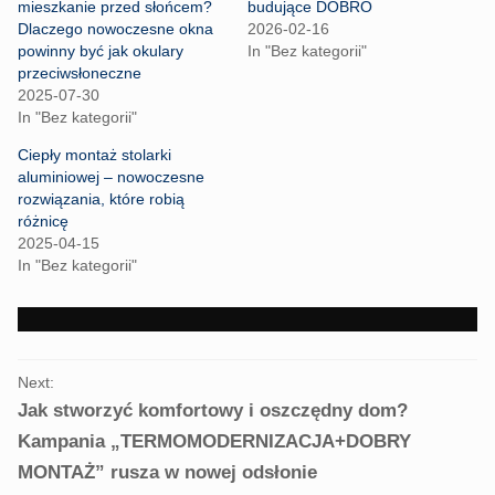
r
r
mieszkanie przed słońcem?
budujące DOBRO
e
e
Dlaczego nowoczesne okna
2026-02-16
o
o
n
n
powinny być jak okulary
In "Bez kategorii"
T
F
przeciwsłoneczne
w
a
i
c
2025-07-30
t
e
In "Bez kategorii"
t
b
e
o
r
o
Ciepły montaż stolarki
(
k
aluminiowej – nowoczesne
O
(
p
O
rozwiązania, które robią
e
p
różnicę
n
e
s
n
2025-04-15
i
s
n
i
In "Bez kategorii"
n
n
e
n
w
e
w
w
i
w
n
i
PORTFOLIO
d
n
o
d
Next:
NAVIGATION
w
o
Jak stworzyć komfortowy i oszczędny dom?
)
w
)
Kampania „TERMOMODERNIZACJA+DOBRY
MONTAŻ” rusza w nowej odsłonie