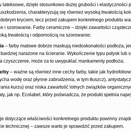
y lateksowe, dzięki stosunkowo dużej grubości i elastyczności
uszkodzenia, charakteryzują się również wysoką trwałością kol
 dobrym kryciem, lecz przed zakupem konkretnego produktu wart
e i szorowanie. Farby ceramiczne – dzięki zawartości cząstec
oką trwałością i odpornością na szorowanie;
ia
– farby matowe dobrze maskują niedoskonałości podłoża, je
 bardziej narażone na ścieranie. Wykończenie typu połysk lub s
na czyszczenie, może za to uwypuklać mankamenty podłoża;
farby
– ważne są również inne cechy farby, takie jak hydrofobo
ycha wodę oraz płynne zabrudzenia, w tym tłuszcz), antystatycz
ania kurzu) oraz niska zawartość lotnych związków organiczny
katy, jak np. Ecolabel, który poświadcza, że produkt spełnia na
e dotyczące właściwości konkretnego produktu powinny znajd
ie technicznej – zawsze warto je sprawdzić przed zakupem.