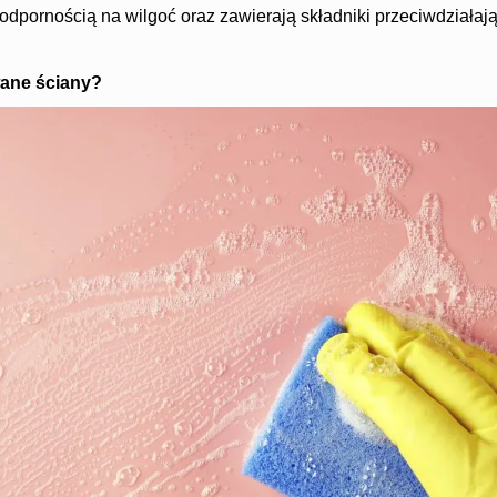
odpornością na wilgoć oraz zawierają składniki przeciwdziała
ane ściany?