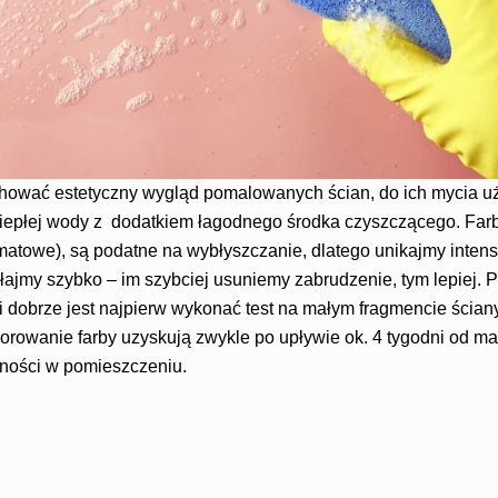
chować estetyczny wygląd pomalowanych ścian, do ich mycia u
i ciepłej wody z dodatkiem łagodnego środka czyszczącego. Fa
matowe), są podatne na wybłyszczanie, dlatego unikajmy inte
łajmy szybko – im szybciej usuniemy zabrudzenie, tym lepiej.
 dobrze jest najpierw wykonać test na małym fragmencie ściany
orowanie farby uzyskują zwykle po upływie ok. 4 tygodni od ma
tności w pomieszczeniu.