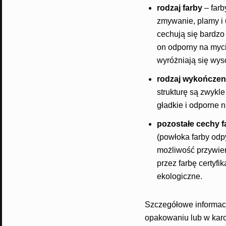
rodzaj farby
– farb
zmywanie, plamy i 
cechują się bardzo
on odporny na myci
wyróżniają się wys
rodzaj wykończen
strukturę są zwykle
gładkie i odporne 
pozostałe cechy 
(powłoka farby odp
możliwość przywier
przez farbę certyfi
ekologiczne.
Szczegółowe informacj
opakowaniu lub w karc