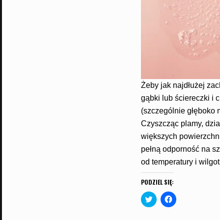
Żeby jak najdłużej za
gąbki lub ściereczki 
(szczególnie głęboko 
Czyszcząc plamy, dzia
większych powierzchni
pełną odporność na sz
od temperatury i wilgo
PODZIEL SIĘ:
C
C
l
l
i
i
c
c