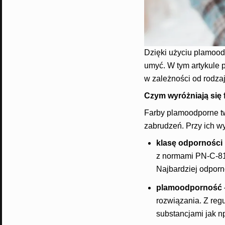
Dzięki użyciu plamood
umyć. W tym artykule 
w zależności od rodza
Czym wyróżniają się 
Farby plamoodporne t
zabrudzeń. Przy ich w
klasę odporności
z normami PN-C-819
Najbardziej odporne
plamoodporność
rozwiązania. Z re
substancjami jak n