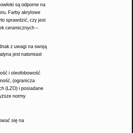
 powłoki są odporne na
oru. Farby akrylowe
o sprawdzić, czy jest
zek ceramicznych –
dnak z uwagi na swoją
atyna jest natomiast
wość i oleofobowość
ność, (ogranicza
ch (LZO) i posiadane
jwyższe normy
ować się na