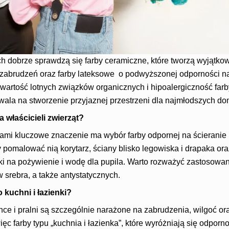
h dobrze sprawdzą się farby ceramiczne, które tworzą wyjątkow
 zabrudzeń oraz farby lateksowe o podwyższonej odporności 
wartość lotnych związków organicznych i hipoalergiczność farb
zwala na stworzenie przyjaznej przestrzeni dla najmłodszych d
a właścicieli zwierząt?
mi kluczowe znaczenie ma wybór farby odpornej na ścieranie 
omalować nią korytarz, ściany blisko legowiska i drapaka ora
ki na pożywienie i wodę dla pupila. Warto rozważyć zastosowan
 srebra, a także antystatycznych.
 kuchni i łazienki?
nce i pralni są szczególnie narażone na zabrudzenia, wilgoć ora
 farby typu „kuchnia i łazienka”, które wyróżniają się odporno