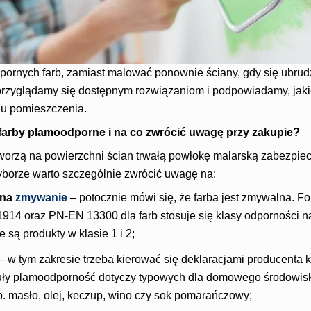
pornych farb, zamiast malować ponownie ściany, gdy się ubrud
przyglądamy się dostępnym rozwiązaniom i podpowiadamy, jaki
ju pomieszczenia.
farby plamoodporne i na co zwrócić uwagę przy zakupie?
worzą na powierzchni ścian trwałą powłokę malarską zabezpie
yborze warto szczególnie zwrócić uwagę na:
 na
zmywanie
– potocznie mówi się, że farba jest zmywalna. F
14 oraz PN-EN 13300 dla farb stosuje się klasy odporności 
 są produkty w klasie 1 i 2;
– w tym zakresie trzeba kierować się deklaracjami producenta 
guły plamoodporność dotyczy typowych dla domowego środowisk
p. masło, olej, keczup, wino czy sok pomarańczowy;