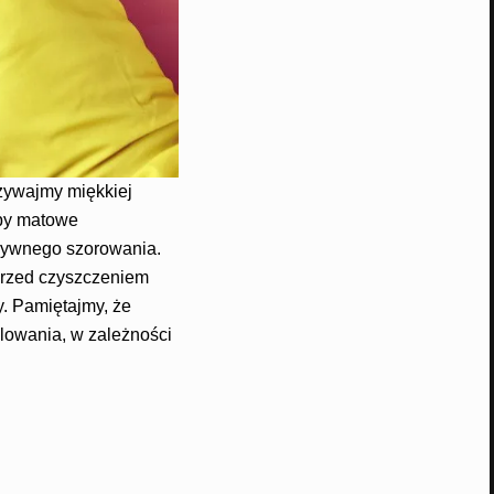
żywajmy miękkiej
rby matowe
nsywnego szorowania.
 Przed czyszczeniem
. Pamiętajmy, że
lowania, w zależności