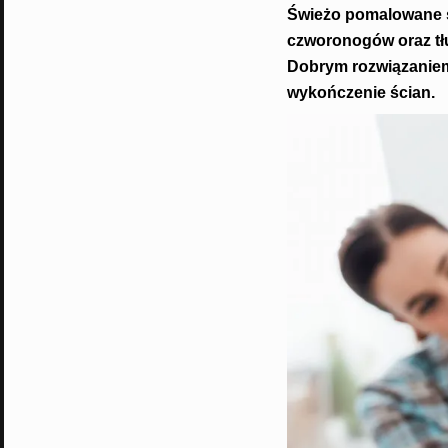
Świeżo pomalowane śc
czworonogów oraz tł
Dobrym rozwiązaniem 
wykończenie ścian.