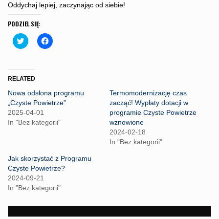
Oddychaj lepiej, zaczynając od siebie!
PODZIEL SIĘ:
C
C
l
l
i
i
c
c
k
k
t
t
o
o
RELATED
s
s
h
h
Nowa odsłona programu
Termomodernizację czas
a
a
r
r
„Czyste Powietrze”
zacząć! Wypłaty dotacji w
e
e
2025-04-01
programie Czyste Powietrze
o
o
n
n
In "Bez kategorii"
wznowione
T
F
2024-02-18
w
a
i
c
In "Bez kategorii"
t
e
t
b
Jak skorzystać z Programu
e
o
r
o
Czyste Powietrze?
(
k
2024-09-21
O
(
p
O
In "Bez kategorii"
e
p
n
e
s
n
i
s
n
i