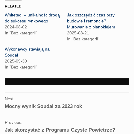
t
t
o
o
RELATED
s
s
h
h
Whiteteq – unikalność drogą
Jak oszczędzić czas przy
a
a
r
r
do sukcesu rynkowego
budowie i remoncie?
e
e
2024-08-02
Murowanie z pianoklejem
o
o
n
n
In "Bez kategorii"
2025-08-21
T
F
In "Bez kategorii"
w
a
i
c
t
e
Wykonawcy stawiają na
t
b
Soudal
e
o
r
o
2025-09-30
(
k
In "Bez kategorii"
O
(
p
O
e
p
n
e
s
n
i
s
n
i
PORTFOLIO
n
n
e
n
Next:
NAVIGATION
w
e
Mocny wynik Soudal za 2023 rok
w
w
i
w
n
i
d
n
o
d
Previous:
w
o
Jak skorzystać z Programu Czyste Powietrze?
)
w
)