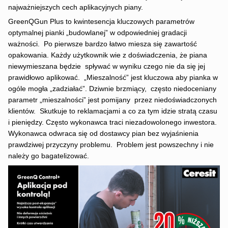
najważniejszych cech aplikacyjnych piany.
GreenQGun Plus to kwintesencja kluczowych parametrów
optymalnej pianki „budowlanej” w odpowiedniej gradacji
ważności. Po pierwsze bardzo łatwo miesza się zawartość
opakowania. Każdy użytkownik wie z doświadczenia, że piana
niewymieszana będzie spływać w wyniku czego nie da się jej
prawidłowo aplikować. „Mieszalność” jest kluczowa aby pianka w
ogóle mogła „zadziałać”. Dziwnie brzmiący, często niedoceniany
parametr „mieszalności” jest pomijany przez niedoświadczonych
klientów. Skutkuje to reklamacjami a co za tym idzie stratą czasu
i pieniędzy. Często wykonawca traci niezadowolonego inwestora.
Wykonawca odwraca się od dostawcy pian bez wyjaśnienia
prawdziwej przyczyny problemu. Problem jest powszechny i nie
należy go bagatelizować.