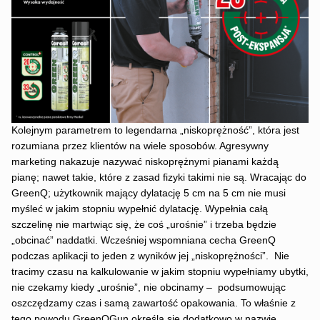
Kolejnym parametrem to legendarna „niskoprężność”, która jest
rozumiana przez klientów na wiele sposobów. Agresywny
marketing nakazuje nazywać niskoprężnymi pianami każdą
pianę; nawet takie, które z zasad fizyki takimi nie są. Wracając do
GreenQ; użytkownik mający dylatację 5 cm na 5 cm nie musi
myśleć w jakim stopniu wypełnić dylatację. Wypełnia całą
szczelinę nie martwiąc się, że coś „urośnie” i trzeba będzie
„obcinać” naddatki. Wcześniej wspomniana cecha GreenQ
podczas aplikacji to jeden z wyników jej „niskoprężności”. Nie
tracimy czasu na kalkulowanie w jakim stopniu wypełniamy ubytki,
nie czekamy kiedy „urośnie”, nie obcinamy – podsumowując
oszczędzamy czas i samą zawartość opakowania. To właśnie z
tego powodu GreenQGun określa się dodatkowo w nazwie