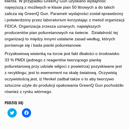
klienta. W przypadku GreenQ Gun uzyskano wydajność
najwyższą z możliwych w klasie pian 50 litrowych a do takich
zalicza się GreenQ Gun. Parametr wydajności został sprawdzony
i potwierdzony przez laboratorium korzystając z metod organizacji
FEICA. Organizacja zrzesza uznanych, największych
producentów pian poliuretanowych na świecie. Działalność tej
organizacji to między innymi ustalanie zasad według, których
porównuje się i bada pianki poliuretanowe.
Przysłowiową wisienką na torcie jest fakt dbałości o środowisko.
33 % PMDI (jednego z reagentów tworzącego piankę
poliuretanową przy udziale wilgoci z powietrza) pozyskiwane jest
z recyklingu; jest to ewenement na skalę światową. Oczywistą
oczywistością jest, iż Henkel zadbał także o to aby tworzywo
sztuczne użyte do produkcji opakowania GreenQ Gun pochodziło
również z rynku wtórnego.
PODZIEL SIĘ:
C
C
l
l
i
i
c
c
k
k