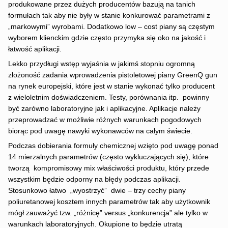
produkowane przez dużych producentów bazują na tanich
formułach tak aby nie były w stanie konkurować parametrami z
„markowymi” wyrobami. Dodatkowo low – cost piany są częstym
wyborem klienckim gdzie często przymyka się oko na jakość i
łatwość aplikacji.
Lekko przydługi wstęp wyjaśnia w jakimś stopniu ogromną
złożoność zadania wprowadzenia pistoletowej piany GreenQ gun
na rynek europejski, które jest w stanie wykonać tylko producent
z wieloletnim doświadczeniem. Testy, porównania itp. powinny
być zarówno laboratoryjne jak i aplikacyjne. Aplikacje należy
przeprowadzać w możliwie różnych warunkach pogodowych
biorąc pod uwagę nawyki wykonawców na całym świecie.
Podczas dobierania formuły chemicznej wzięto pod uwagę ponad
14 mierzalnych parametrów (często wykluczających się), które
tworzą kompromisowy mix właściwości produktu, który przede
wszystkim będzie odporny na błędy podczas aplikacji.
Stosunkowo łatwo „wyostrzyć” dwie – trzy cechy piany
poliuretanowej kosztem innych parametrów tak aby użytkownik
mógł zauważyć tzw. „różnicę” versus „konkurencja” ale tylko w
warunkach laboratoryjnych. Okupione to będzie utratą