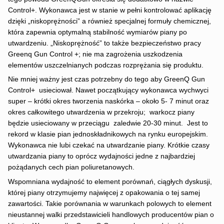
Control+. Wykonawca jest w stanie w pełni kontrolować aplikację
dzięki „niskoprężności” a również specjalnej formuły chemicznej,
która zapewnia optymalną stabilność wymiarów piany po
utwardzeniu. „Niskoprężność” to także bezpieczeństwo pracy
Greenq Gun Control +; nie ma zagrożenia uszkodzenia
elementów uszczelnianych podczas rozprężania się produktu.
Nie mniej ważny jest czas potrzebny do tego aby GreenQ Gun
Control+ usieciował. Nawet początkujący wykonawca wychwyci
super – krótki okres tworzenia naskórka – około 5- 7 minut oraz
okres całkowitego utwardzenia w przekroju; warkocz piany
będzie usieciowany w przeciągu zaledwie 20-30 minut. Jest to
rekord w klasie pian jednoskładnikowych na rynku europejskim.
Wykonawca nie lubi czekać na utwardzanie piany. Krótkie czasy
utwardzania piany to oprócz wydajności jedne z najbardziej
pożądanych cech pian poliuretanowych.
Wspomniana wydajność to element porównań, ciągłych dyskusji,
której piany otrzymujemy najwięcej z opakowania o tej samej
zawartości. Takie porównania w warunkach polowych to element
nieustannej walki przedstawicieli handlowych producentów pian o