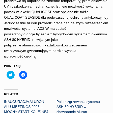
proszkowo są odporne na zmienne temperatury, promieniowanie
UV i uszkodzenia mechaniczne. Istnieje możliwość wykonania
powłok w jakości QUALICOAT oraz opcjonalnie także
QUALICOAT SEASIDE dla podwyższonej ochrony antykorozyjnej.
Jednocześnie Aluron prowadzi prace nad dalszym rozszerzaniem
możliwości systemu. ACS W ma zostać
poszerzony o opcję łączenia z hybrydowym systemem okiennym
ASH 80 HYBRID, rozwijanym jako
połączenie aluminiowych kształtowników z rdzeniem
tworzywowym gwarantującym bardzo wysoką
izolacyjność cieplną.
PODZIEL SIĘ:
C
C
l
l
i
i
c
c
k
k
t
t
o
o
RELATED
s
s
h
h
INAUGURACJA ALURON
Pokaz zgrzewania systemu
a
a
r
r
ALU-MEETINGS 2026 –
ASH 80 HYBRID w
e
e
MOCNY START KOLEJNEJ
showroomie Aluron