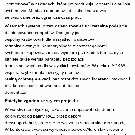
„pomostowe” w zakładach, które już produkują w oparciu o te linie
systemowe. Montaż i demontaż od czołaokna ułatwia
serwisowanie oraz ogranicza czas pracy.
W ramach systemu przewidziano również uniwersalne podejście
do stosowania parapetów. Dostępny jest
wspólny kształtownik dla wszystkich parapetów
termoizolowanych. Kompatybilność z poszczególnymi
systemami zapewnia zmiana wymiaru przekładek termicznych.
Istnieje także wersja parapetu bez izolacji
termicznej wspólna dla wszystkich systemów. W efekcie ACS W
wspiera szybki, mało inwazyjny montaż i
realną ochronę elewacji, bez rozbudowanych ingerencji mokrych i
bez konieczności odtwarzania detali po
demontażu.
Estetyka zgodna ze stylem projektu
W warstwie estetycznej rozwiązanie daje swobodę doboru
kolorystyki: od palety RAL, przez dekory
drewnopodobne, po różne rozwiązania strukturalne oraz anodę.
W kontekście trwałości wykończeń powłoki Aluron lakierowane