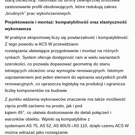
starą ościeżnicę, natomiast od strony zewnętrznej umożliwia
zastosowanie profili obudowujących, które redukują zakres
„brudnych” prac wykończeniowych.
Projektowanie i montaż: kompatybilność oraz elastyczność
wykonawcza
W praktyce eksportowej liczy się powtarzalność i kompatybilność.
Z tego powodu w ACS W przewidziano
rozwiązania ułatwiające przygotowanie i montaż na różnych
rynkach. System oferuje dostępność ram w wielu wariantach
szerokości, co pozwala dopasować geometrię do stanu
istniejących ościeżnic oraz wymogów renowacyjnych. Istotnym
usprawnieniem jest jeden element do wpinania wszystkich profili
renowacyjnych, co upraszcza logistykę na produkcji i ogranicza
liczbę komponentów na budowie.
Z punktu widzenia wykonawców znaczenie ma także możliwość
cięcia profili zarówno na prosto, jak i pod
kątem 45°, co ułatwia dostosowanie do detali połączeń i
warunków obiektu. Wpinki są kompatybilne z
systemami AS 75, AS 52, AS 80US i AS 110, dzięki czemu ACS W
można wdrażać jako rozwiązanie