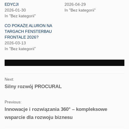
o
o
n
n
EDYCJI
2026-04-29
T
F
2026-01-30
In "Bez kategorii"
w
a
i
c
In "Bez kategorii"
t
e
t
b
CO POKAŻE ALURON NA
e
o
r
o
TARGACH FENSTERBAU
(
k
FRONTALE 2026?
O
(
p
O
2026-03-13
e
p
In "Bez kategorii"
n
e
s
n
i
s
n
i
n
n
e
n
w
e
PORTFOLIO
w
w
i
w
Next:
NAVIGATION
n
i
Silny rozwój PROCURAL
d
n
o
d
w
o
)
w
)
Previous:
Innowacje i rozwiązania 360° – kompleksowe
wsparcie dla rozwoju biznesu