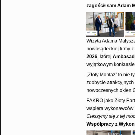
zagościł sam Adam Ma
Wizyta Adama Małysz
nowosądeckiej firmy z
2026
, której
Ambasado
wyjątkowym konkursi
„Złoty Montaż” to nie 
zdobycie atrakcyjnych 
nowoczesnych okien 
FAKRO jako Złoty Part
wspiera wykonawców w
Cieszymy się z tej mocn
Współpracy z Wyko