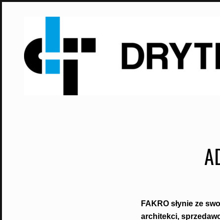
Skip
to
content
A
FAKRO słynie ze swoj
architekci, sprzeda