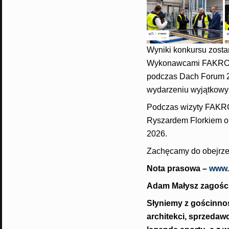
Wyniki konkursu zosta
Wykonawcami FAKRO o
podczas Dach Forum 2
wydarzeniu wyjątkowy 
Podczas wizyty FAKRO 
Ryszardem Florkiem o p
2026.
Zachęcamy do obejrzen
Nota prasowa –
www.
Adam Małysz zagośc
Słyniemy z gościnnoś
architekci, sprzedaw