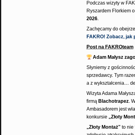
Podczas wizyty w FAKR
Ryszardem Florkiem o p
2026
.
Zachęcamy do obejrzen
FAKRO! Zobacz, jak p
Post na FAKROteam
Adam Małysz zag
Słyniemy z gościnności
sprzedawcy. Tym razem
a z wykształcenia… de
Wizyta Adama Małysza
firmą
Blachotrapez
. 
Ambasadorem jest wła
konkursie
„Złoty Mon
„Złoty Montaż”
to nie
zdobycie atrakcyjnych