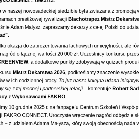
wykształcenia… dekarza.
 w naszej nowosądeckiej siedzibie była związana z promocją
ramach prestiżowej rywalizacji
Blachotrapez Mistrz Dekarstw
nie Adam Małysz, zapraszamy dekarzy z całej Polski do udzi
taż”
.
tylko okazja do zaprezentowania fachowych umiejętności, ale r
nagród o łącznej wartości 20 000 zł. Uczestnicy konkursu prze
GREENVIEW
, a dodatkowe punkty zdobywają w quizach produ
nkursu
Mistrz Dekarstwa 2026
, podkreślamy znaczenie wysokiej
 w ich codziennej pracy.
To już nasza kolejna udana inicjatyw
się z tej mocnej i partnerskiej relacji
– komentuje
Robert Sad
racy z Wykonawcami FAKRO.
imy 10 grudnia 2025 r. na fanpage’u Centrum Szkoleń i Wspó
ji FAKRO CONNECT. Uroczyste wręczenie nagród odbędzie s
h – z udziałem Adama Małysza, który swoją obecnością nada 