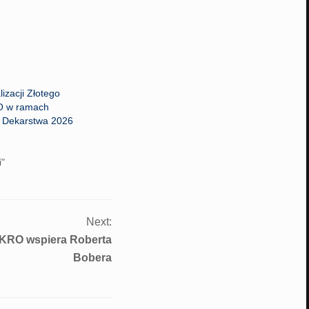
izacji Złotego
O w ramach
z Dekarstwa 2026
i"
Next:
KRO wspiera Roberta
Bobera