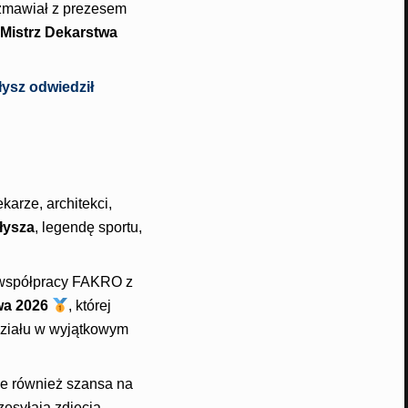
ozmawiał z prezesem
Mistrz Dekarstwa
ysz odwiedził
karze, architekci,
łysza
, legendę sportu,
 współpracy FAKRO z
wa 2026
, której
ziału w wyjątkowym
ale również szansa na
zesyłają zdjęcia