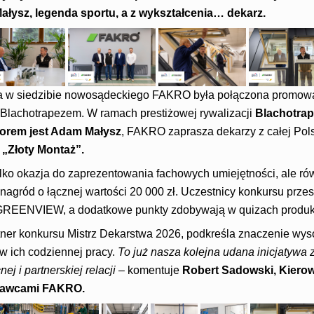
łysz, legenda sportu, a z wykształcenia… dekarz.
a w siedzibie nowosądeckiego FAKRO była połączona promow
 Blachotrapezem. W ramach prestiżowej rywalizacji
Blachotrap
rem jest Adam Małysz
, FAKRO zaprasza dekarzy z całej Pols
e
„Złoty Montaż”.
tylko okazja do zaprezentowania fachowych umiejętności, ale r
nagród o łącznej wartości 20 000 zł. Uczestnicy konkursu prze
GREENVIEW, a dodatkowe punkty zdobywają w quizach produk
ner konkursu Mistrz Dekarstwa 2026, podkreśla znaczenie wyso
 ich codziennej pracy.
To już nasza kolejna udana inicjatywa z
ej i partnerskiej relacji
– komentuje
Robert Sadowski, Kierow
nawcami FAKRO.