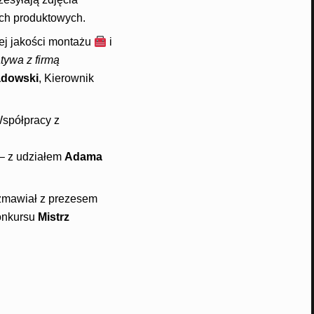
ch produktowych.
ej jakości montażu
i
tywa z firmą
adowski
, Kierownik
spółpracy z
– z udziałem
Adama
ozmawiał z prezesem
konkursu
Mistrz