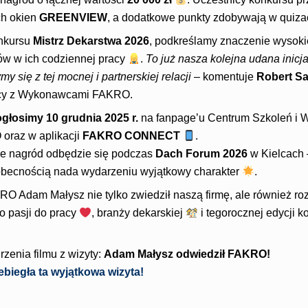
h okien
GREENVIEW
, a dodatkowe punkty zdobywają w quiza
nkursu
Mistrz Dekarstwa 2026
, podkreślamy znaczenie wysoki
 w ich codziennej pracy
.
To już nasza kolejna udana inicja
my się z tej mocnej i partnerskiej relacji
– komentuje
Robert S
acy z Wykonawcami FAKRO.
głosimy 10 grudnia 2025 r.
na fanpage’u Centrum Szkoleń i W
raz w aplikacji
FAKRO CONNECT
.
e nagród odbędzie się podczas
Dach Forum 2026
w Kielcach 
 obecnością nada wydarzeniu wyjątkowy charakter
.
O Adam Małysz nie tylko zwiedził naszą firmę, ale również r
o pasji do pracy
, branży dekarskiej
i tegorocznej edycji 
enia filmu z wizyty:
Adam Małysz odwiedził FAKRO!
ebiegła ta wyjątkowa wizyta!