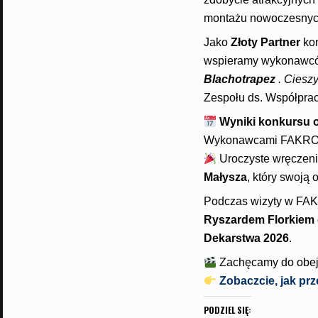
montażu nowoczesnyc
Jako
Złoty Partner
ko
wspieramy wykonawców
Blachotrapez
. Cieszy
Zespołu ds. Współpr
Wyniki konkursu o
Wykonawcami FAKRO o
Uroczyste wręczeni
Małysza
, który swoją
Podczas wizyty w FAKR
Ryszardem Florkiem
Dekarstwa 2026
.
Zachęcamy do obejrz
Zobaczcie, jak prz
PODZIEL SIĘ: