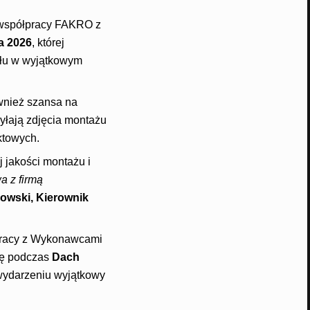
 współpracy FAKRO z
a 2026
, której
ału w wyjątkowym
ównież szansa na
syłają zdjęcia montażu
ktowych.
 jakości montażu i
a z firmą
owski, Kierownik
łpracy z Wykonawcami
ię podczas
Dach
wydarzeniu wyjątkowy