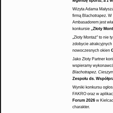
legendę sportu, a z 
Wizyta Adama Małysza
firmą Blachotrapez. W 
Ambasadorem jest właś
konkursie
„Złoty Mon
„Złoty Montaż” to nie 
zdobycie atrakcyjnych 
nowoczesnych okien
Jako Złoty Partner ko
wspieramy wykonawców
Blachotrapez. Cieszymy 
Zespołu ds. Współp
Wyniki konkursu ogłos
FAKRO oraz w aplikac
Forum 2026
w Kielcac
charakter.