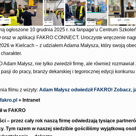
ną ogłoszone 10 grudnia 2025 r. na fanpage’u Centrum Szkoleń
raz w aplikacji FAKRO CONNECT. Uroczyste wręczenie nagr
026 w Kielcach – z udziałem Adama Małysza, który swoją obe
charakter.
Adam Małysz, nie tylko zwiedził firmę, ale również rozmawiał
asji do pracy, branży dekarskiej i tegorocznej edycji konkursu
ia filmu z wizyty:
Adam Małysz odwiedził FAKRO! Zobacz, jak
fakro.pl
+ Intranet
ił w FAKRO
ci – przez cały rok naszą firmę odwiedzają tysiące partneró
cy. Tym razem w naszej siedzibie gościliśmy wyjątkową os