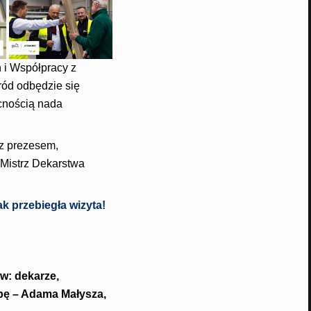
 i Współpracy z
ód odbędzie się
cnością nada
 z prezesem,
 Mistrz Dekarstwa
 przebiegła wizyta!
w: dekarze,
obę – Adama Małysza,