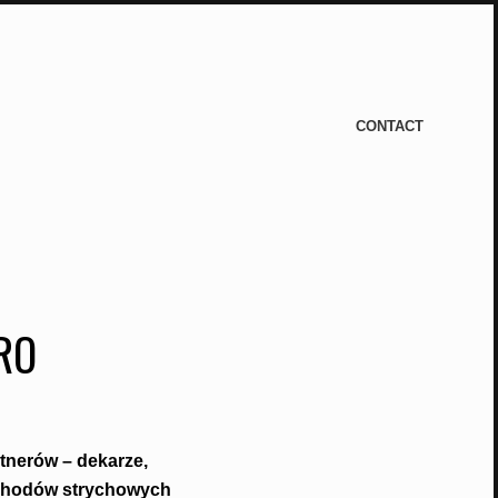
CONTACT
RO
rtnerów – dekarze,
schodów strychowych