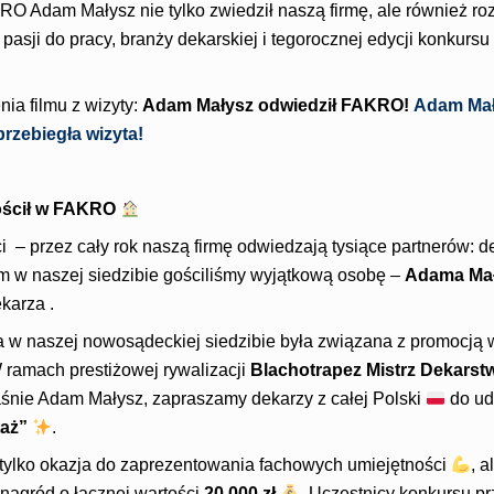
O Adam Małysz nie tylko zwiedził naszą firmę, ale również r
asji do pracy, branży dekarskiej i tegorocznej edycji konkursu
ia filmu z wizyty:
Adam Małysz odwiedził FAKRO!
Adam Mał
rzebiegła wizyta!
ościł w FAKRO
 – przez cały rok naszą firmę odwiedzają tysiące partnerów: de
 w naszej siedzibie gościliśmy wyjątkową osobę –
Adama Ma
karza .
 w naszej nowosądeckiej siedzibie była związana z promocją
W ramach prestiżowej rywalizacji
Blachotrapez Mistrz Dekarst
śnie Adam Małysz, zapraszamy dekarzy z całej Polski
do ud
taż”
.
 tylko okazja do zaprezentowania fachowych umiejętności
, 
 nagród o łącznej wartości
20 000 zł
. Uczestnicy konkursu pr