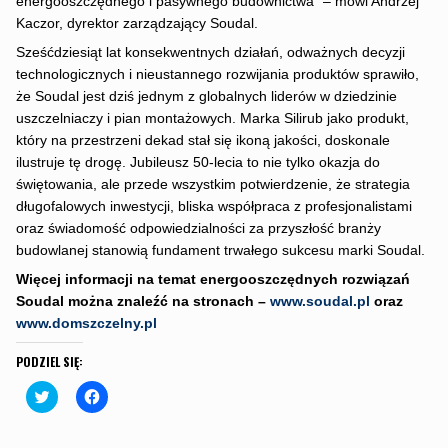
energooszczędnego i pasywnego budownictwa” – mówi Andrzej
Kaczor, dyrektor zarządzający Soudal.
Sześćdziesiąt lat konsekwentnych działań, odważnych decyzji
technologicznych i nieustannego rozwijania produktów sprawiło,
że Soudal jest dziś jednym z globalnych liderów w dziedzinie
uszczelniaczy i pian montażowych. Marka Silirub jako produkt,
który na przestrzeni dekad stał się ikoną jakości, doskonale
ilustruje tę drogę. Jubileusz 50-lecia to nie tylko okazja do
świętowania, ale przede wszystkim potwierdzenie, że strategia
długofalowych inwestycji, bliska współpraca z profesjonalistami
oraz świadomość odpowiedzialności za przyszłość branży
budowlanej stanowią fundament trwałego sukcesu marki Soudal.
Więcej informacji na temat energooszczędnych rozwiązań
Soudal można znaleźć na stronach –
www.soudal.pl
oraz
www.domszczelny.pl
PODZIEL SIĘ:
C
C
l
l
i
i
c
c
k
k