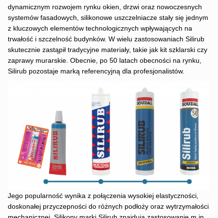
dynamicznym rozwojem rynku okien, drzwi oraz nowoczesnych
systemów fasadowych, silikonowe uszczelniacze stały się jednym
z kluczowych elementów technologicznych wpływających na
trwałość i szczelność budynków. W wielu zastosowaniach Silirub
skutecznie zastąpił tradycyjne materiały, takie jak kit szklarski czy
zaprawy murarskie. Obecnie, po 50 latach obecności na rynku,
Silirub pozostaje marką referencyjną dla profesjonalistów.
Jego popularność wynika z połączenia wysokiej elastyczności,
doskonałej przyczepności do różnych podłoży oraz wytrzymałości
mechanicznej. Silikony marki Silirub znajdują zastosowanie m.in.