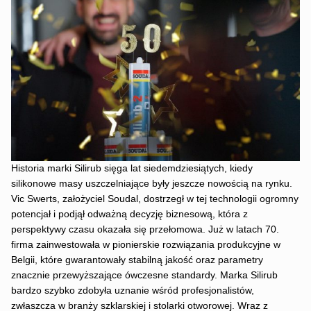
Historia marki Silirub sięga lat siedemdziesiątych, kiedy
silikonowe masy uszczelniające były jeszcze nowością na rynku.
Vic Swerts, założyciel Soudal, dostrzegł w tej technologii ogromny
potencjał i podjął odważną decyzję biznesową, która z
perspektywy czasu okazała się przełomowa. Już w latach 70.
firma zainwestowała w pionierskie rozwiązania produkcyjne w
Belgii, które gwarantowały stabilną jakość oraz parametry
znacznie przewyższające ówczesne standardy. Marka Silirub
bardzo szybko zdobyła uznanie wśród profesjonalistów,
zwłaszcza w branży szklarskiej i stolarki otworowej. Wraz z