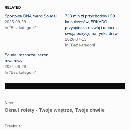
t
t
o
o
RELATED
s
s
h
h
Sportowe DNA marki Soudal
733 mln zł przychodów i 50
a
a
r
r
2025-09-29
lat sukcesów. ERKADO
e
e
In "Bez kategorii"
przyspiesza rozwój i umacnia
o
o
n
n
swoją pozycję na rynku drzwi
T
F
2026-07-13
w
a
i
c
In "Bez kategorii"
t
e
t
b
Soudal rozpoczął sezon
e
o
r
o
rowerowy
(
k
2024-06-28
O
(
p
O
In "Bez kategorii"
e
p
n
e
s
n
i
s
n
i
n
n
e
n
PORTFOLIO
w
e
Next:
w
w
NAVIGATION
i
w
Okna i rolety - Twoje wnętrze, Twoje chwile
n
i
d
n
o
d
w
o
Previous:
)
w